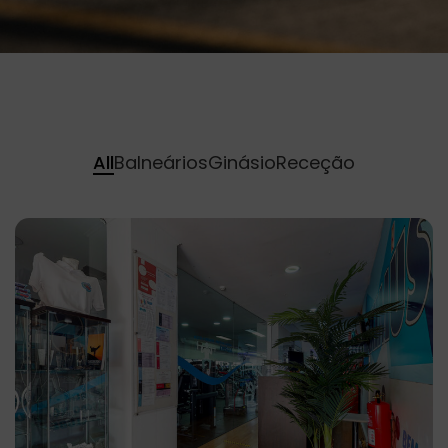
All
Balneários
Ginásio
Receção