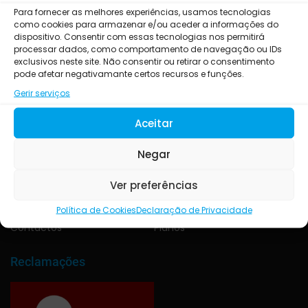
Para fornecer as melhores experiências, usamos tecnologias
como cookies para armazenar e/ou aceder a informações do
dispositivo. Consentir com essas tecnologias nos permitirá
processar dados, como comportamento de navegação ou IDs
exclusivos neste site. Não consentir ou retirar o consentimento
pode afetar negativamante certos recursos e funções.
No Maximus Health Club vai encontrar um ambiente familiar e
Gerir serviços
acolhedor. Um ginásio com anos de muita experiência e empenho!
Venha conhecer-nos!!!
Aceitar
Negar
Sobre
Serviços
Sobre nós
Ver preferências
Serviços
Horários
Taekwondo
Política de Cookies
Declaração de Privacidade
Oportunidades
Portfolio
Contactos
Planos
Reclamações