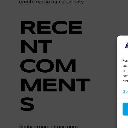
creates value for our society
RECE
NT
COM
Pa
pa
es
nav
MENT
co
Ger
S
Nenhum comentário para