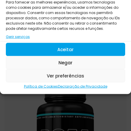
Para fornecer as melhores experiências, usamos tecnologias
como cookies para armazenar e/ou aceder a informações do
dispositivo. Consentir com essas tecnologias nos permitirá
processar dados, como comportamento de navegação ou IDs
exclusivos neste site. Não consentir ou retirar o consentimento
IMMUNITY, MINERALS
pode afetar negativamante certos recursos e funções.
VIMERSON HEALTH BLOOD SUGAR
Gerir serviços
SUPPORT
Aceitar
€
95.00
€
80.00
Negar
Ver preferências
Promoção!
Política de Cookies
Declaração de Privacidade