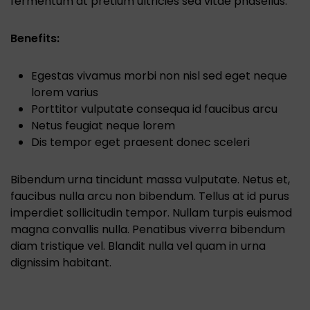
fermentum at pretium ultricies sed vitae phasellus.
Benefits:
Egestas vivamus morbi non nisl sed eget neque
lorem varius
Porttitor vulputate consequa id faucibus arcu
Netus feugiat neque lorem
Dis tempor eget praesent donec sceleri
Bibendum urna tincidunt massa vulputate. Netus et,
faucibus nulla arcu non bibendum. Tellus at id purus
imperdiet sollicitudin tempor. Nullam turpis euismod
magna convallis nulla. Penatibus viverra bibendum
diam tristique vel. Blandit nulla vel quam in urna
dignissim habitant.