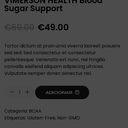
VIMERSON HEALTH Blood
Sugar Support
€
69.00
€
49.00
Tortor dictum at proin urna viverra laoreet posuere
sed sed. Sed consectetur et consectetur
pellentesque. Venenatis est nunc, nisi fringilla
convallis eleifend aliquam adipiscing ultrices.
Vulputate semper donec senectus nisl.
ADICIONAR
Categoria:
BCAA
Etiquetas:
Gluten-Free
,
Non-GMO