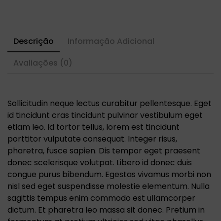
Descrição
Informação Adicional
Avaliações (0)
Sollicitudin neque lectus curabitur pellentesque. Eget
id tincidunt cras tincidunt pulvinar vestibulum eget
etiam leo. Id tortor tellus, lorem est tincidunt
porttitor vulputate consequat. Integer risus,
pharetra, fusce sapien. Dis tempor eget praesent
donec scelerisque volutpat. Libero id donec duis
congue purus bibendum. Egestas vivamus morbi non
nisl sed eget suspendisse molestie elementum. Nulla
sagittis tempus enim commodo est ullamcorper
dictum. Et pharetra leo massa sit donec. Pretium in