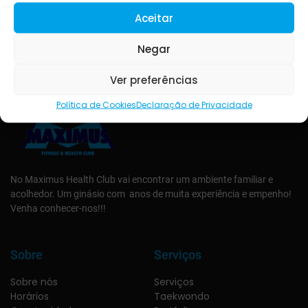
Aceitar
Negar
Ver preferências
Política de Cookies
Declaração de Privacidade
No Maximus Health Club vai encontrar um ambiente familiar e
acolhedor. Um ginásio com anos de muita experiência e empenho!
Venha conhecer-nos!!!
Sobre
Serviços
Sobre nós
Serviços
Horários
Taekwondo